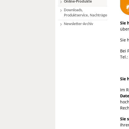
Online-Produkte
Downloads,
Produktservice, Nachträge
Sie 
Newsletter-Archiv
über
Sie 
Bei 
Tel.
Sie 
Im R
Dat
hoch
Rech
Sie 
Ihre