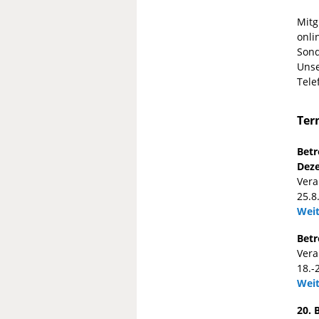
Mitg
onli
Sond
Unse
Tele
Ter
Betr
Deze
Vera
25.8
Weit
Betr
Vera
18.-
Weit
20. 