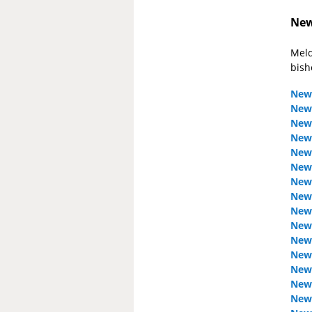
New
Meld
bish
News
News
News
News
News
News
News
News
News
News
News
News
News
News
News