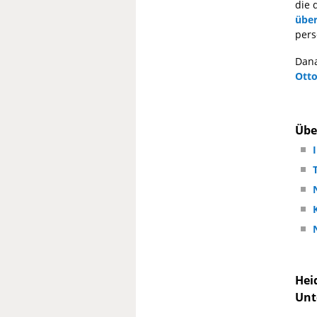
die 
über
pers
Dana
Otto
Übe
Hei
Unt