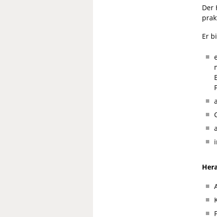
Der 
prak
Er b
Her