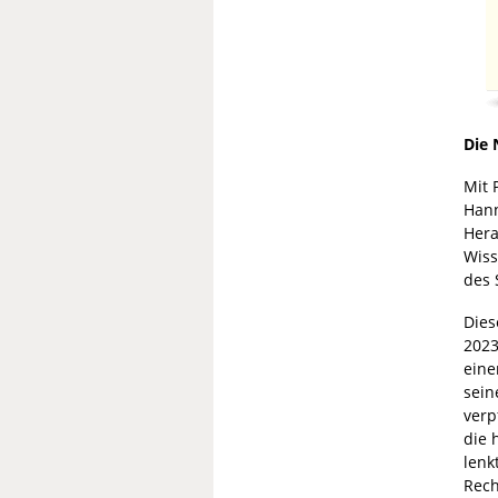
Die 
Mit 
Hann
Hera
Wiss
des 
Dies
2023
eine
sein
verp
die 
lenk
Rech