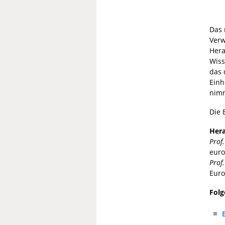
Das 
Verw
Hera
Wiss
das 
Einh
nim
Die 
Her
Prof.
euro
Prof
Euro
Folg