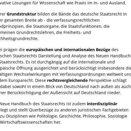
vative Lösungen für Wissenschaft wie Praxis im In- und Ausland.
hrer
Grundstruktur
bilden die Bände das deutsche Staatsrecht in
er gesamten Breite ab - die verfassungsrechtlichen
dprinzipien, die Staatsorgane, die Staatsfunktionen, die
emeinen Grundrechtslehren, die Freiheits- und
chheitsgrundrechte.
i prägen die
europäischen und internationalen Bezüge
des
schen Staatsrechts Darstellung und Analyse des Neuen Handbuch
Staatsrechts. Es ist durchgängig auf die internationale und
päische Öffnung ausgerichtet und berücksichtigt insbesondere di
fältigen Wechselwirkungen mit Verfassungsordnungen weltweit un
dem Europarecht. Diese
rechtsvergleichende
Perspektive schlägt
 dabei sowohl in einem Blick von Deutschland nach außen als auch
iner Berücksichtigung der Außensicht auf Deutschland nieder.
Neue Handbuch des Staatsrechts ist zudem
interdisziplinär
legt und stellt Querbezüge zu anderen juristischen Fachgebieten
zu Disziplinen wie Politologie, Geschichte, Philosophie, Soziologie
Wirtschaftswissenschaften her.