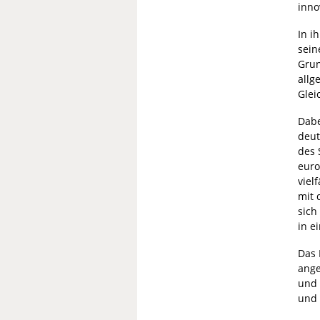
inno
In i
sein
Grun
allg
Glei
Dabe
deut
des 
euro
viel
mit 
sich
in e
Das 
ange
und 
und 