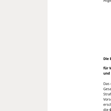
Hilge
Die 
für 
und 
Das 
Gesa
Stra
Vors
ersc
die