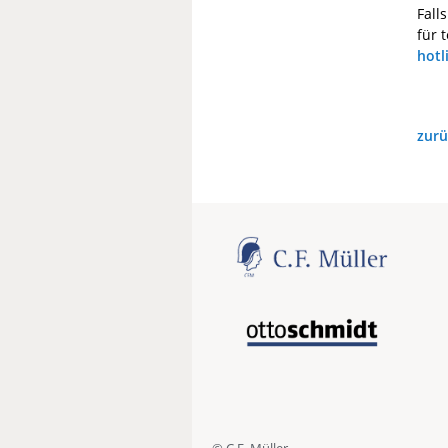
Fall
für 
hotl
zurü
© C.F. Müller