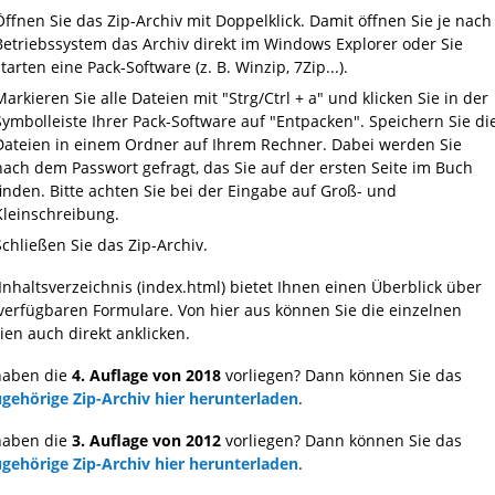
Öffnen Sie das Zip-Archiv mit Doppelklick. Damit öffnen Sie je nach
Betriebssystem das Archiv direkt im Windows Explorer oder Sie
starten eine Pack-Software (z. B. Winzip, 7Zip...).
Markieren Sie alle Dateien mit "Strg/Ctrl + a" und klicken Sie in der
Symbolleiste Ihrer Pack-Software auf "Entpacken". Speichern Sie di
Dateien in einem Ordner auf Ihrem Rechner. Dabei werden Sie
nach dem Passwort gefragt, das Sie auf der ersten Seite im Buch
finden. Bitte achten Sie bei der Eingabe auf Groß- und
Kleinschreibung.
Schließen Sie das Zip-Archiv.
Inhaltsverzeichnis (index.html) bietet Ihnen einen Überblick über
 verfügbaren Formulare. Von hier aus können Sie die einzelnen
ien auch direkt anklicken.
haben die
4. Auflage von 2018
vorliegen? Dann können Sie das
gehörige Zip-Archiv hier herunterladen
.
haben die
3. Auflage von 2012
vorliegen? Dann können Sie das
gehörige Zip-Archiv hier herunterladen
.