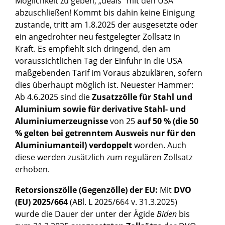
Möglichkeit zu geben, „deals“ mit den USA
abzuschließen! Kommt bis dahin keine Einigung
zustande, tritt am 1.8.2025 der ausgesetzte oder
ein angedrohter neu festgelegter Zollsatz in
Kraft. Es empfiehlt sich dringend, den am
voraussichtlichen Tag der Einfuhr in die USA
maßgebenden Tarif im Voraus abzuklären, sofern
dies überhaupt möglich ist. Neuester Hammer:
Ab 4.6.2025 sind die
Zusatzzölle für Stahl und
Aluminium sowie für derivative Stahl- und
Aluminiumerzeugnisse
von 25
auf 50 % (die 50
% gelten bei getrenntem Ausweis nur für den
Aluminiumanteil) verdoppelt
worden. Auch
diese werden zusätzlich zum regulären Zollsatz
erhoben.
Retorsionszölle (Gegenzölle) der EU:
Mit
DVO
(EU) 2025/664
(ABl. L 2025/664 v. 31.3.2025)
wurde die Dauer der unter der Ägide
Biden
bis