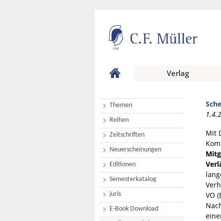
Verlag
Sche
Themen
1.4.
Reihen
Mit 
Zeitschriften
Kom
Neuerscheinungen
Mitg
Verl
Editionen
lang
Semesterkatalog
Verh
juris
VO (
Nach
E-Book Download
eine