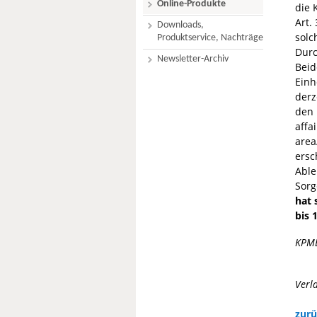
Online-Produkte
die
Art.
Downloads,
solc
Produktservice, Nachträge
Durc
Newsletter-Archiv
Beid
Einh
derz
den 
affa
area
ersc
Able
Sorg
hat 
bis 
KPM
Verl
zurü