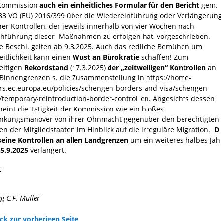
 Kommission
auch ein
einheitliches Formular für den Bericht
gem.
 33 VO (EU) 2016/399 über die Wiedereinführung oder Verlängerun
her Kontrollen, der jeweils innerhalb von vier Wochen nach
hführung dieser Maßnahmen zu erfolgen hat, vorgeschrieben.
e Beschl. gelten ab 9.3.2025. Auch das redliche Bemühen um
eitlichkeit kann einen
Wust an Bürokratie
schaffen! Zum
eitigen
Rekordstand
(17.3.2025)
der „zeitweiligen“ Kontrollen
an
Binnengrenzen s. die Zusammenstellung in https://home-
irs.ec.europa.eu/policies/schengen-borders-and-visa/schengen-
/temporary-reintroduction-border-control_en. Angesichts dessen
heint die Tätigkeit der Kommission wie ein bloßes
nkungsmanöver von ihrer Ohnmacht gegenüber den berechtigten
en der Mitgliedstaaten im Hinblick auf die irreguläre Migration.
D
seine Kontrollen an allen Landgrenzen
um ein weiteres halbes Jah
15.9.2025
verlängert.
E
ag C.F. Müller
ck zur vorherigen Seite