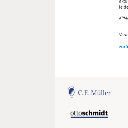
aktu
leid
KPM
Verl
zurü