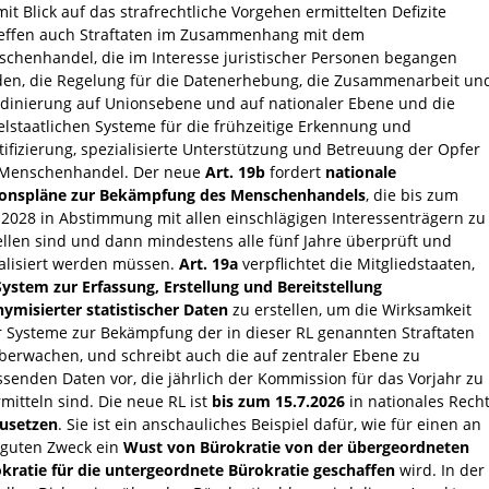
mit Blick auf das strafrechtliche Vorgehen ermittelten Defizite
effen auch Straftaten im Zusammenhang mit dem
chenhandel, die im Interesse juristischer Personen begangen
en, die Regelung für die Datenerhebung, die Zusammenarbeit un
dinierung auf Unionsebene und auf nationaler Ebene und die
elstaatlichen Systeme für die frühzeitige Erkennung und
tifizierung, spezialisierte Unterstützung und Betreuung der Opfer
 Menschenhandel. Der neue
Art. 19b
fordert
nationale
ionspläne zur Bekämpfung des Menschenhandels
, die bis zum
.2028 in Abstimmung mit allen einschlägigen Interessenträgern zu
ellen sind und dann mindestens alle fünf Jahre überprüft und
alisiert werden müssen.
Art. 19a
verpflichtet die Mitgliedstaaten,
System zur Erfassung, Erstellung und Bereitstellung
ymisierter statistischer Daten
zu erstellen, um die Wirksamkeit
r Systeme zur Bekämpfung der in dieser RL genannten Straftaten
berwachen, und schreibt auch die auf zentraler Ebene zu
ssenden Daten vor, die jährlich der Kommission für das Vorjahr zu
mitteln sind. Die neue RL ist
bis zum 15.7.2026
in nationales Rech
usetzen
. Sie ist ein anschauliches Beispiel dafür, wie für einen an
 guten Zweck ein
Wust von Bürokratie von der übergeordneten
kratie für die untergeordnete Bürokratie geschaffen
wird. In der