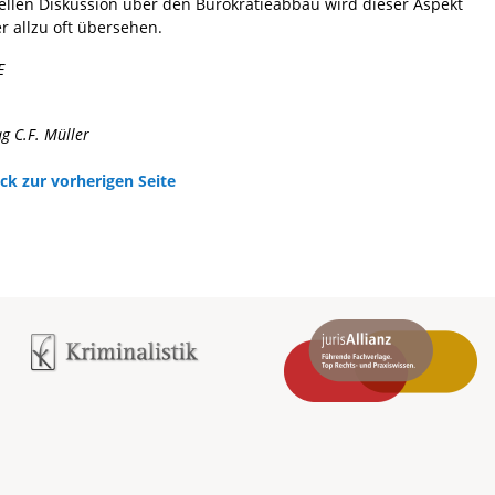
ellen Diskussion über den Bürokratieabbau wird dieser Aspekt
er allzu oft übersehen.
E
ag C.F. Müller
ck zur vorherigen Seite