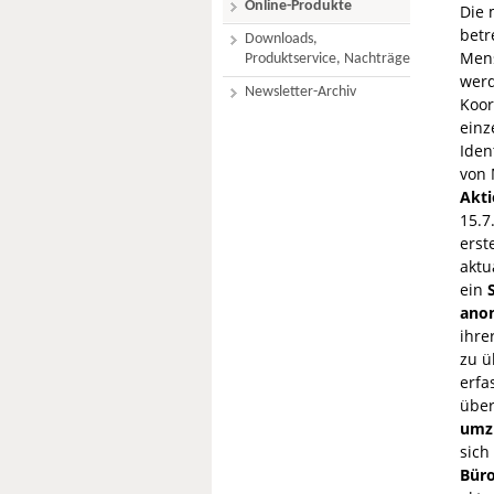
Online-Produkte
Die 
betr
Downloads,
Mens
Produktservice, Nachträge
werd
Newsletter-Archiv
Koor
einz
Iden
von
Akt
15.7
erst
aktu
ein
anon
ihre
zu ü
erfa
über
umz
sich
Büro