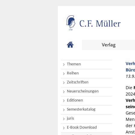
Verlag
Ver
Themen
Büro
Reihen
13.9
Zeitschriften
Die
Neuerscheinungen
2024
Ver
Editionen
sein
Semesterkatalog
Gese
juris
Mens
der 
E-Book Download
Anst