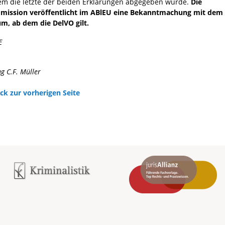
em die letzte der beiden Erklärungen abgegeben wurde.
Die
ission veröffentlicht im ABlEU eine Bekanntmachung mit dem
m, ab dem die DelVO gilt.
E
ag C.F. Müller
ck zur vorherigen Seite