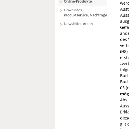
Online-Produkte
werd
Aust
Downloads,
Auss
Produktservice, Nachträge
ausg
Newsletter-Archiv
Gefa
ande
des 
verb
(H8)
erst
„ver
folg
Buch
Buch
03 (
mögl
Abs.
Auss
Erkl
dies
gilt