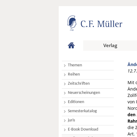
Verlag
Ände
Themen
12.7
Reihen
Mit 
Zeitschriften
Ände
Neuerscheinungen
Zoll
von 
Editionen
Nord
Semesterkatalog
den 
juris
Rah
die 
E-Book Download
Art.