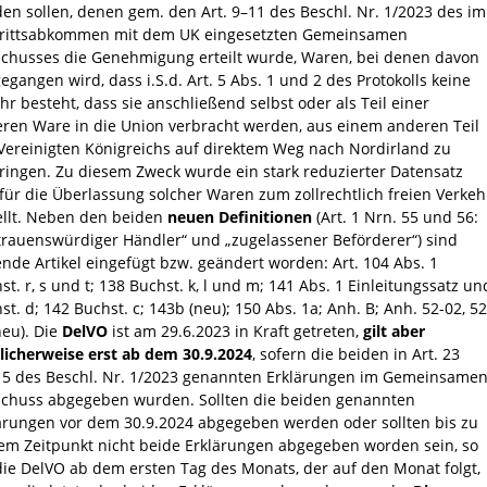
en sollen, denen gem. den Art. 9–11 des Beschl. Nr. 1/2023 des im
rittsabkommen mit dem UK eingesetzten Gemeinsamen
chusses die Genehmigung erteilt wurde, Waren, bei denen davon
egangen wird, dass i.S.d. Art. 5 Abs. 1 und 2 des Protokolls keine
hr besteht, dass sie anschließend selbst oder als Teil einer
ren Ware in die Union verbracht werden, aus einem anderen Teil
Vereinigten Königreichs auf direktem Weg nach Nordirland zu
ringen. Zu diesem Zweck wurde ein stark reduzierter Datensatz
 für die Überlassung solcher Waren zum zollrechtlich freien Verkeh
ellt. Neben den beiden
neuen Definitionen
(Art. 1 Nrn. 55 und 56:
trauenswürdiger Händler“ und „zugelassener Beförderer“) sind
ende Artikel eingefügt bzw. geändert worden: Art. 104 Abs. 1
st. r, s und t; 138 Buchst. k, l und m; 141 Abs. 1 Einleitungssatz un
st. d; 142 Buchst. c; 143b (neu); 150 Abs. 1a; Anh. B; Anh. 52-02, 52
neu). Die
DelVO
ist am 29.6.2023 in Kraft getreten,
gilt aber
icherweise erst ab dem 30.9.2024
, sofern die beiden in Art. 23
 5 des Beschl. Nr. 1/2023 genannten Erklärungen im Gemeinsame
chuss abgegeben wurden. Sollten die beiden genannten
ärungen vor dem 30.9.2024 abgegeben werden oder sollten bis zu
em Zeitpunkt nicht beide Erklärungen abgegeben worden sein, so
 die DelVO ab dem ersten Tag des Monats, der auf den Monat folgt,