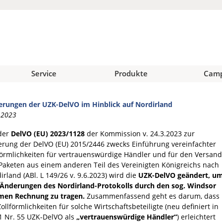
Service
Produkte
Cam
rungen der UZK-DelVO im Hinblick auf Nordirland
.2023
der
DelVO (EU) 2023/1128
der Kommission v. 24.3.2023 zur
rung der DelVO (EU) 2015/2446 zwecks Einführung vereinfachter
förmlichkeiten für vertrauenswürdige Händler und für den Versand
Paketen aus einem anderen Teil des Vereinigten Königreichs nach
irland (ABl. L 149/26 v. 9.6.2023) wird die
UZK-DelVO geändert, u
Änderungen des Nordirland-Protokolls durch den sog. Windsor
men Rechnung zu tragen.
Zusammenfassend geht es darum, dass
Zollförmlichkeiten für solche Wirtschaftsbeteiligte (neu definiert in
 1 Nr. 55 UZK-DelVO als
„vertrauenswürdige Händler“
) erleichtert