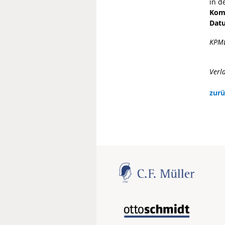
in d
Komm
Datu
KPM
Verl
zurü