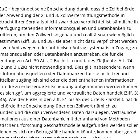
EuGH begründet seine Entscheidung damit, dass die Zollbehörde
der Anwendung der 2. und 3. Zollwertermittlungsmethode in
tracht ihrer Sorgfaltspflicht zwar dazu verpflichtet ist, sämtliche ih
Verfügung stehenden Informationsquellen und Datenbanken zu
ultieren, um den Zollwert so genau und realitätsnah wie möglich
estimmen (Ziff. 38 und 39), sie aber nicht dazu verpflichtet werden
, von Amts wegen oder auf bloßen Antrag systematisch Zugang zu
rmationsquellen oder Datenbanken anzustreben, die für die
ndung von Art. 30 Abs. 2 Buchst. a und b des ZK (heute: Art. 74
 2 und 3 UZK) nicht notwendig sind. Dies gilt insbesondere, wenn
e Informationsquellen oder Datenbanken für sie nicht frei und
ttelbar zugänglich sind oder die dort enthaltenen Informationen
t in die zu erlassende Entscheidung aufgenommen werden können
 es sich ggf. um aggregierte und vertrauliche Daten handelt (Ziff. 3
46). Wie der EuGH in den Ziff. 51 bis 55 des Urteils klarstellt, hat di
behörde ihre Entscheidung über den Zollwert nämlich zu
ünden und die dazu verwendeten Daten darzulegen. Vertrauliche
rmationen aus einer Datenbank, mit der anhand von Methoden
istischer Erforschung Geschäftsmodelle aufgefunden werden sollen
denen es sich um Betrugsfälle handeln könnte, können aber gerad