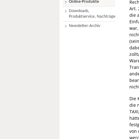
Rech
Online-Produkte
Art.
Downloads,
die 
Produktservice, Nachträge
Einf
Newsletter-Archiv
war,
nich
(sei
dabe
zoll
Ware
Tran
ande
bean
nich
Die 
die 
TAXU
hätt
fest
von 
werd