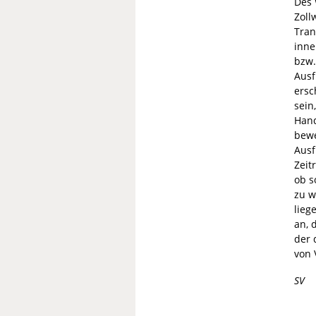
Des 
Zoll
Tran
inne
bzw.
Ausf
ersc
sein
Hand
bewe
Ausf
Zeit
ob s
zu w
lieg
an, 
der 
von 
SV