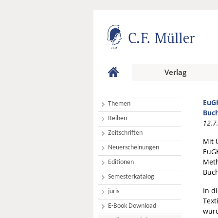
Verlag
EuGH
Themen
Buch
Reihen
12.7
Zeitschriften
Mit 
Neuerscheinungen
EuGH
Meth
Editionen
Buch
Semesterkatalog
In d
juris
Text
E-Book Download
wurd