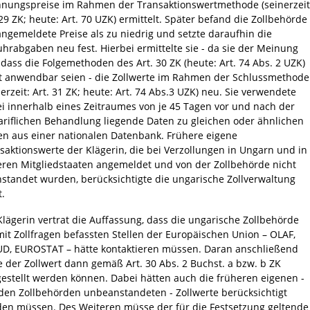
nungspreise im Rahmen der Transaktionswertmethode (seinerzeit
 29 ZK; heute: Art. 70 UZK) ermittelt. Später befand die Zollbehörde
angemeldete Preise als zu niedrig und setzte daraufhin die
uhrabgaben neu fest. Hierbei ermittelte sie - da sie der Meinung
 dass die Folgemethoden des Art. 30 ZK (heute: Art. 74 Abs. 2 UZK)
t anwendbar seien - die Zollwerte im Rahmen der Schlussmethode
nerzeit: Art. 31 ZK; heute: Art. 74 Abs.3 UZK) neu. Sie verwendete
i innerhalb eines Zeitraumes von je 45 Tagen vor und nach der
tariflichen Behandlung liegende Daten zu gleichen oder ähnlichen
n aus einer nationalen Datenbank. Frühere eigene
saktionswerte der Klägerin, die bei Verzollungen in Ungarn und in
ren Mitgliedstaaten angemeldet und von der Zollbehörde nicht
standet wurden, berücksichtigte die ungarische Zollverwaltung
t.
Klägerin vertrat die Auffassung, dass die ungarische Zollbehörde
mit Zollfragen befassten Stellen der Europäischen Union – OLAF,
D, EUROSTAT – hätte kontaktieren müssen. Daran anschließend
e der Zollwert dann gemäß Art. 30 Abs. 2 Buchst. a bzw. b ZK
gestellt werden können. Dabei hätten auch die früheren eigenen -
den Zollbehörden unbeanstandeten - Zollwerte berücksichtigt
en müssen. Des Weiteren müsse der für die Festsetzung geltende