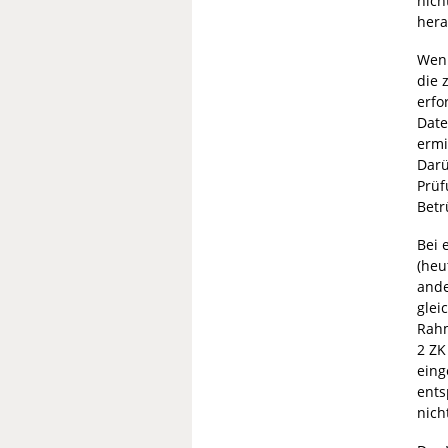
nich
hera
Wenn
die 
erfo
Date
ermi
Darü
Prüf
Betr
Bei 
(heu
ande
glei
Rahm
2 ZK
eing
ents
nich