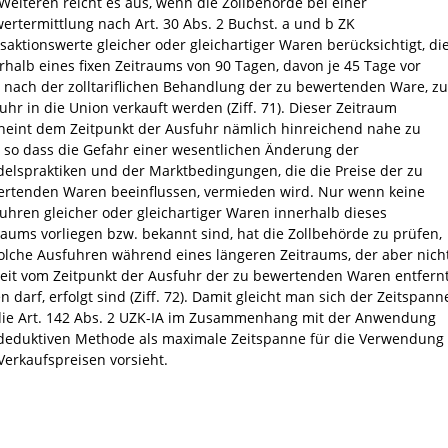
Weiteren reicht es aus, wenn die Zollbehörde bei einer
wertermittlung nach Art. 30 Abs. 2 Buchst. a und b ZK
saktionswerte gleicher oder gleichartiger Waren berücksichtigt, di
rhalb eines fixen Zeitraums von 90 Tagen, davon je 45 Tage vor
 nach der zolltariflichen Behandlung der zu bewertenden Ware, zu
uhr in die Union verkauft werden (Ziff. 71). Dieser Zeitraum
heint dem Zeitpunkt der Ausfuhr nämlich hinreichend nahe zu
, so dass die Gefahr einer wesentlichen Änderung der
elspraktiken und der Marktbedingungen, die die Preise der zu
rtenden Waren beeinflussen, vermieden wird. Nur wenn keine
uhren gleicher oder gleichartiger Waren innerhalb dieses
raums vorliegen bzw. bekannt sind, hat die Zollbehörde zu prüfen,
olche Ausfuhren während eines längeren Zeitraums, der aber nich
eit vom Zeitpunkt der Ausfuhr der zu bewertenden Waren entfern
en darf, erfolgt sind (Ziff. 72). Damit gleicht man sich der Zeitspann
die Art. 142 Abs. 2 UZK-IA im Zusammenhang mit der Anwendung
deduktiven Methode als maximale Zeitspanne für die Verwendung
Verkaufspreisen vorsieht.