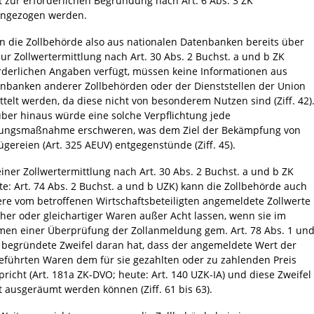
t zur erforderlichen Begründung nach Art. 6 Abs. 3 ZK
ngezogen werden.
 die Zollbehörde also aus nationalen Datenbanken bereits über
zur Zollwertermittlung nach Art. 30 Abs. 2 Buchst. a und b ZK
rderlichen Angaben verfügt, müssen keine Informationen aus
nbanken anderer Zollbehörden oder der Dienststellen der Union
ttelt werden, da diese nicht von besonderem Nutzen sind (Ziff. 42)
ber hinaus würde eine solche Verpflichtung jede
ungsmaßnahme erschweren, was dem Ziel der Bekämpfung von
ügereien (Art. 325 AEUV) entgegenstünde (Ziff. 45).
einer Zollwertermittlung nach Art. 30 Abs. 2 Buchst. a und b ZK
te: Art. 74 Abs. 2 Buchst. a und b UZK) kann die Zollbehörde auch
re vom betroffenen Wirtschaftsbeteiligten angemeldete Zollwerte
cher oder gleichartiger Waren außer Acht lassen, wenn sie im
en einer Überprüfung der Zollanmeldung gem. Art. 78 Abs. 1 un
 begründete Zweifel daran hat, dass der angemeldete Wert der
eführten Waren dem für sie gezahlten oder zu zahlenden Preis
pricht (Art. 181a ZK-DVO; heute: Art. 140 UZK-IA) und diese Zweifel
t ausgeräumt werden können (Ziff. 61 bis 63).