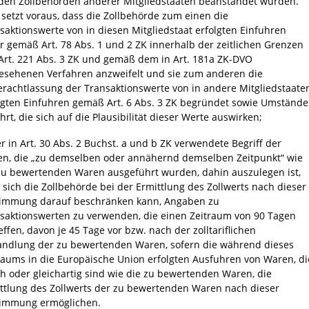
den Zollbehörden anderer Mitgliedstaaten beanstandet wurden.
 setzt voraus, dass die Zollbehörde zum einen die
saktionswerte von in diesen Mitgliedstaat erfolgten Einfuhren
r gemäß Art. 78 Abs. 1 und 2 ZK innerhalb der zeitlichen Grenzen
Art. 221 Abs. 3 ZK und gemäß dem in Art. 181a ZK-DVO
esehenen Verfahren anzweifelt und sie zum anderen die
rachtlassung der Transaktionswerte von in andere Mitgliedstaate
lgten Einfuhren gemäß Art. 6 Abs. 3 ZK begründet sowie Umstände
hrt, die sich auf die Plausibilität dieser Werte auswirken;
er in Art. 30 Abs. 2 Buchst. a und b ZK verwendete Begriff der
n, die „zu demselben oder annähernd demselben Zeitpunkt“ wie
zu bewertenden Waren ausgeführt wurden, dahin auszulegen ist,
 sich die Zollbehörde bei der Ermittlung des Zollwerts nach dieser
immung darauf beschränken kann, Angaben zu
saktionswerten zu verwenden, die einen Zeitraum von 90 Tagen
effen, davon je 45 Tage vor bzw. nach der zolltariflichen
ndlung der zu bewertenden Waren, sofern die während dieses
raums in die Europäische Union erfolgten Ausfuhren von Waren, di
ch oder gleichartig sind wie die zu bewertenden Waren, die
ttlung des Zollwerts der zu bewertenden Waren nach dieser
immung ermöglichen.