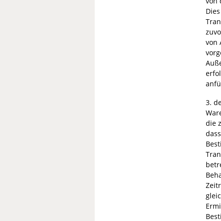
von 
Dies
Tran
zuvo
von 
vorg
Auße
erfo
anfü
3. d
Ware
die 
dass
Best
Tran
betr
Beha
Zeit
glei
Ermi
Best