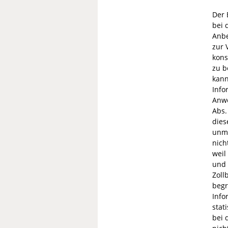
Der 
bei 
Anbe
zur 
kons
zu b
kann
Info
Anwe
Abs.
dies
unmi
nich
weil
und 
Zoll
begr
Info
stat
bei 