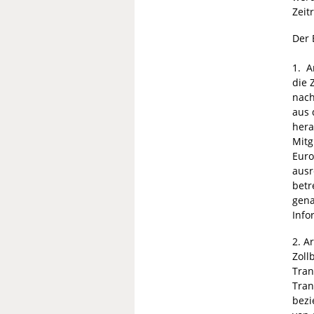
Zeit
Der 
1. A
die 
nach
aus 
hera
Mitg
Euro
ausr
betr
gena
Info
2. A
Zoll
Tran
Tran
bezi