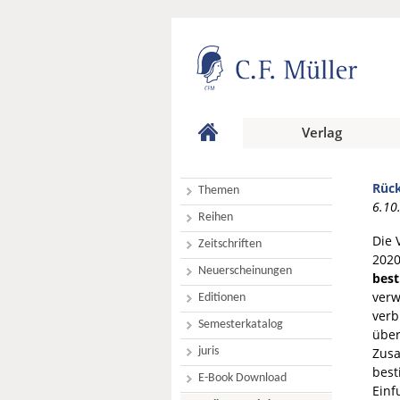
Verlag
Rück
Themen
6.10
Reihen
Die 
Zeitschriften
2020
Neuerscheinungen
best
verw
Editionen
verb
Semesterkatalog
über
juris
Zusa
best
E-Book Download
Einf