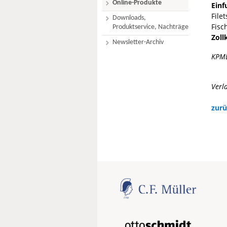
Online-Produkte
Einf
File
Downloads,
Fisc
Produktservice, Nachträge
Zoll
Newsletter-Archiv
KPM
Verl
zurü