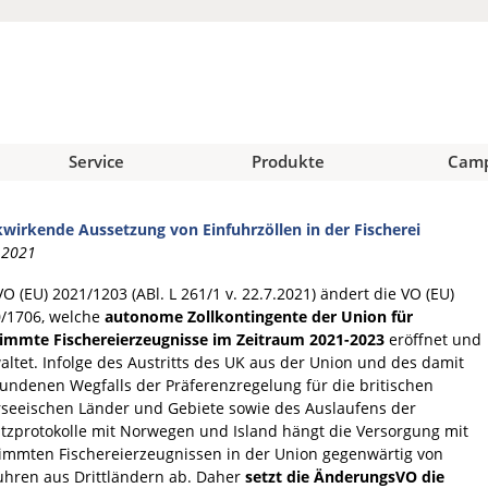
Service
Produkte
Cam
wirkende Aussetzung von Einfuhrzöllen in der Fischerei
.2021
VO (EU) 2021/1203 (ABl. L 261/1 v. 22.7.2021) ändert die VO (EU)
/1706, welche
autonome Zollkontingente der Union für
immte Fischereierzeugnisse im Zeitraum 2021-2023
eröffnet und
altet. Infolge des Austritts des UK aus der Union und des damit
undenen Wegfalls der Präferenzregelung für die britischen
seeischen Länder und Gebiete sowie des Auslaufens der
tzprotokolle mit Norwegen und Island hängt die Versorgung mit
immten Fischereierzeugnissen in der Union gegenwärtig von
uhren aus Drittländern ab. Daher
setzt die ÄnderungsVO die