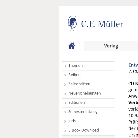
Verlag
Entw
Themen
7.10
Reihen
(1) 
Zeitschriften
gem.
Neuerscheinungen
Anwe
Verb
Editionen
vorl
Semesterkatalog
10.9
juris
Präf
der 
E-Book Download
Ursp