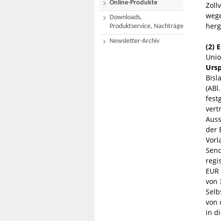
Online-Produkte
Zoll
wege
Downloads,
herg
Produktservice, Nachträge
Newsletter-Archiv
(2) 
Unio
Ursp
Bisl
(ABl
fest
vert
Auss
der 
Vorl
Send
regi
EUR 
von 
Selb
von 
in d