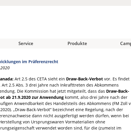
Service
Produkte
Cam
icklungen im Präferenzrecht
.2020
Kanada:
Art 2.5 des CETA sieht ein
Draw-Back-Verbot
vor. Es findet
 Art 2.5 Abs. 3 drei Jahre nach Inkrafttreten des Abkommens
ndung. Die Kommission hat jetzt mitgeteilt, dass das
Draw-Back-
ot ab 21.9.2020 zur Anwendung
kommt, also drei Jahre nach der
äufigen Anwendbarkeit des Handelsteils des Abkommens (FM Zoll v
.2020). „Draw-Back-Verbot“ bezeichnet eine Regelung, nach der
erenznachweise dann nicht ausgefertigt werden dürfen, wenn bei
Herstellung von Ursprungswaren Vormaterialien ohne
rungseigenschaft verwendet worden sind, für die (zumeist im