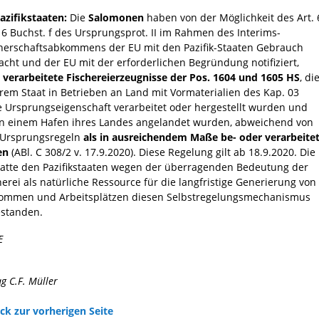
Pazifikstaaten:
Die
Salomonen
haben von der Möglichkeit des Art. 
 6 Buchst. f des Ursprungsprot. II im Rahmen des Interims-
nerschaftsabkommens der EU mit den Pazifik-Staaten Gebrauch
cht und der EU mit der erforderlichen Begründung notifiziert,
s
verarbeitete Fischereierzeugnisse der Pos. 1604 und 1605 HS
, di
hrem Staat in Betrieben an Land mit Vormaterialien des Kap. 03
 Ursprungseigenschaft verarbeitet oder hergestellt wurden und
in einem Hafen ihres Landes angelandet wurden, abweichend von
 Ursprungsregeln
als in ausreichendem Maße be- oder verarbeite
en
(ABl. C 308/2 v. 17.9.2020). Diese Regelung gilt ab 18.9.2020. Die
atte den Pazifikstaaten wegen der überragenden Bedeutung der
herei als natürliche Ressource für die langfristige Generierung von
ommen und Arbeitsplätzen diesen Selbstregelungsmechanismus
standen.
E
ag C.F. Müller
ck zur vorherigen Seite