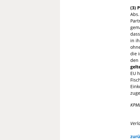
(3) 
Abs.
Part
gema
das
in i
ohne
die 
den
gelt
EU h
Fisc
Eink
zuge
KPM
Verl
zurü