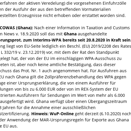
verfahren der aktiven Veredelung) die vorgesehenen Einfuhrzölle
n der Ausfuhr der aus den betreffenden Vormaterialien
estellten Erzeugnisse nicht erhoben oder erstattet worden sind.
ECOWAS (Ghana):
Nach einer Information in Taxation and Customs
n News v. 18.9.2020 soll das mit
Ghana
ausgehandelte
rungsprot. zum Interims-WPA bereits seit 20.8.2020 in Kraft sein
ang liegt von EU-Seite lediglich ein Beschl. (EU) 2019/2208 des Rate
. L 332/19 v. 23.12.2019) vor, mit dem der Rat den Standpunkt
gelegt hat, der von der EU im einschlägigen WPA-Ausschuss zu
reten ist, aber noch keine amtliche Bestätigung, dass dieser
chuss das Prot. Nr. 1 auch angenommen hat. Für Ausfuhren aus
EU nach Ghana gilt die Zollpräferenzbehandlung des WPA gegen
age einer Ursprungserklärung, die von einem Ausführer für
ungen von bis zu 6.000 EUR oder von im REX-System der EU
strierten Ausführern für Sendungen im Wert von mehr als 6.000
ausgefertigt wird. Ghana verfügt über einen Übergangszeitraum
3 Jahren für die Annahme einer ausschließlichen
stzertifizierung.
Hinweis: WuP-Online
geht derzeit (6.10.2020) noc
der Anwendung der MAR-Ursprungsregeln für Exporte aus Ghana
ie EU aus.