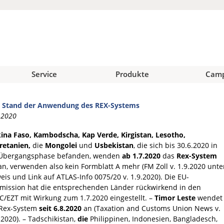
Service
Produkte
Cam
 Stand der Anwendung des REX-Systems
.2020
ina Faso, Kambodscha, Kap Verde, Kirgistan, Lesotho,
retanien,
die
Mongolei
und
Usbekistan
, die sich bis 30.6.2020 in
 Übergangsphase befanden, wenden
ab 1.7.2020
das
Rex-System
 an, verwenden also kein Formblatt A mehr (FM Zoll v. 1.9.2020 unte
eis und Link auf ATLAS-Info 0075/20 v. 1.9.2020). Die EU-
ission hat die entsprechenden Länder rückwirkend in den
C/EZT mit Wirkung zum 1.7.2020 eingestellt. –
Timor Leste
wendet
 Rex-System
seit 6.8.2020
an (Taxation and Customs Union News v.
.2020). – Tadschikistan,
die
Philippinen, Indonesien, Bangladesch,