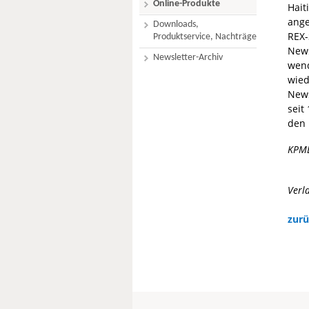
Online-Produkte
Hait
ange
Downloads,
REX-
Produktservice, Nachträge
News
Newsletter-Archiv
wend
wied
News
seit
den 
KPM
Verl
zurü