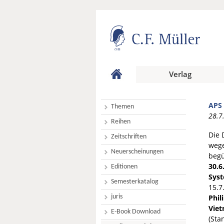
Verlag
APS
Themen
28.7
Reihen
Die 
Zeitschriften
wege
Neuerscheinungen
begü
30.6
Editionen
Sys
Semesterkatalog
15.7
juris
Phil
Vie
E-Book Download
(Sta