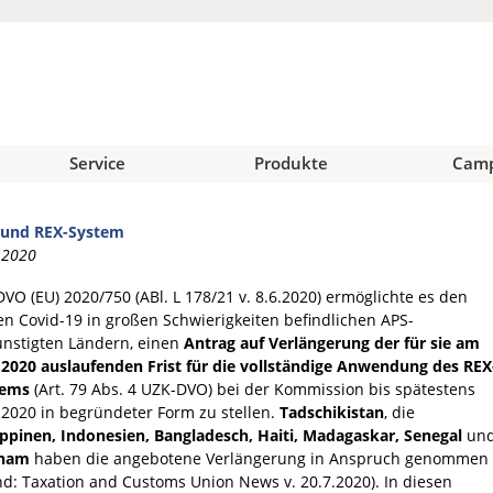
Service
Produkte
Cam
 und REX-System
.2020
DVO (EU) 2020/750 (ABl. L 178/21 v. 8.6.2020) ermöglichte es den
n Covid-19 in großen Schwierigkeiten befindlichen APS-
nstigten Ländern, einen
Antrag auf Verlängerung der für sie am
.2020 auslaufenden Frist für die vollständige Anwendung des REX
tems
(Art. 79 Abs. 4 UZK-DVO) bei der Kommission bis spätestens
.2020 in begründeter Form zu stellen.
Tadschikistan
, die
ippinen, Indonesien, Bangladesch, Haiti, Madagaskar, Senegal
un
tnam
haben die angebotene Verlängerung in Anspruch genommen
nd: Taxation and Customs Union News v. 20.7.2020). In diesen