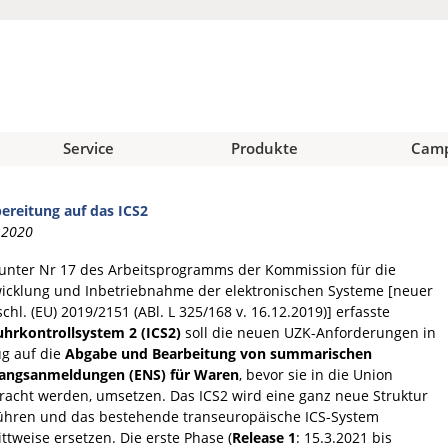
Service
Produkte
Cam
ereitung auf das ICS2
.2020
unter Nr 17 des Arbeitsprogramms der Kommission für die
icklung und Inbetriebnahme der elektronischen Systeme [neuer
chl. (EU) 2019/2151 (ABl. L 325/168 v. 16.12.2019)] erfasste
uhrkontrollsystem 2 (ICS2)
soll die neuen UZK-Anforderungen in
g auf die
Abgabe und Bearbeitung von summarischen
angsanmeldungen (ENS) für Waren
, bevor sie in die Union
racht werden, umsetzen. Das ICS2 wird eine ganz neue Struktur
ühren und das bestehende transeuropäische ICS-System
ittweise ersetzen. Die erste Phase (
Release 1
: 15.3.2021 bis