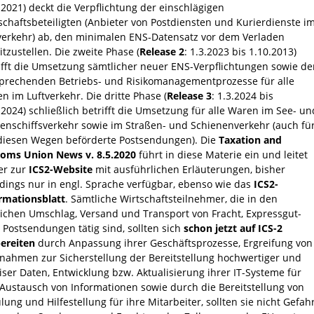
.2021) deckt die Verpflichtung der einschlägigen
schaftsbeteiligten (Anbieter von Postdiensten und Kurierdienste i
verkehr) ab, den minimalen ENS-Datensatz vor dem Verladen
itzustellen. Die zweite Phase (
Release 2
: 1.3.2023 bis 1.10.2013)
ifft die Umsetzung sämtlicher neuer ENS-Verpflichtungen sowie de
prechenden Betriebs- und Risikomanagementprozesse für alle
n im Luftverkehr. Die dritte Phase (
Release 3
: 1.3.2024 bis
.2024) schließlich betrifft die Umsetzung für alle Waren im See- un
enschiffsverkehr sowie im Straßen- und Schienenverkehr (auch fü
diesen Wegen beförderte Postsendungen). Die
Taxation and
oms Union News v. 8.5.2020
führt in diese Materie ein und leitet
er zur
ICS2-Website
mit ausführlichen Erläuterungen, bisher
rdings nur in engl. Sprache verfügbar, ebenso wie das
ICS2-
rmationsblatt
. Sämtliche Wirtschaftsteilnehmer, die in den
ichen Umschlag, Versand und Transport von Fracht, Expressgut-
 Postsendungen tätig sind, sollten sich
schon jetzt auf ICS-2
ereiten
durch Anpassung ihrer Geschäftsprozesse, Ergreifung von
ahmen zur Sicherstellung der Bereitstellung hochwertiger und
iser Daten, Entwicklung bzw. Aktualisierung ihrer IT-Systeme für
Austausch von Informationen sowie durch die Bereitstellung von
lung und Hilfestellung für ihre Mitarbeiter, sollten sie nicht Gefah