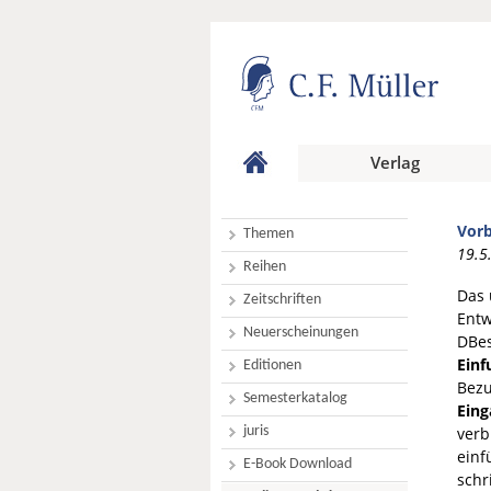
Verlag
Vorb
Themen
19.5
Reihen
Das 
Zeitschriften
Entw
Neuerscheinungen
DBes
Einf
Editionen
Bezu
Semesterkatalog
Eing
juris
verb
einf
E-Book Download
schr