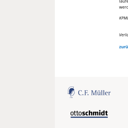
lauf
werd
KPM
Verl
zurü