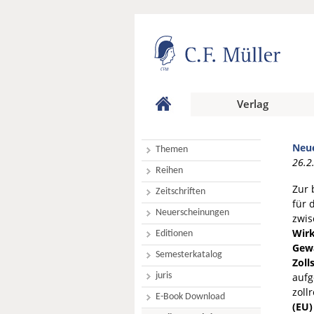
Verlag
Neue
Themen
26.2
Reihen
Zur 
Zeitschriften
für 
Neuerscheinungen
zwis
Wirk
Editionen
Gewä
Semesterkatalog
Zoll
juris
aufg
zoll
E-Book Download
(EU)