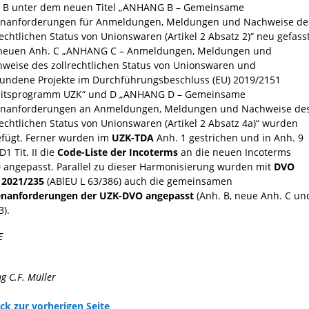
 B unter dem neuen Titel „ANHANG B – Gemeinsame
nanforderungen für Anmeldungen, Meldungen und Nachweise de
rechtlichen Status von Unionswaren (Artikel 2 Absatz 2)“ neu gefasst
neuen Anh. C „ANHANG C – Anmeldungen, Meldungen und
weise des zollrechtlichen Status von Unionswaren und
undene Projekte im Durchführungsbeschluss (EU) 2019/2151
eitsprogramm UZK“ und D „ANHANG D – Gemeinsame
enanforderungen an Anmeldungen, Meldungen und Nachweise de
rechtlichen Status von Unionswaren (Artikel 2 Absatz 4a)“ wurden
fügt. Ferner wurden im
UZK-TDA
Anh. 1 gestrichen und in Anh. 9
D1 Tit. II die
Code-Liste der Incoterms
an die neuen Incoterms
 angepasst. Parallel zu dieser Harmonisierung wurden mit
DVO
 2021/235
(ABlEU L 63/386) auch die gemeinsamen
enanforderungen der UZK-DVO angepasst
(Anh. B, neue Anh. C un
3).
E
ag C.F. Müller
ck zur vorherigen Seite